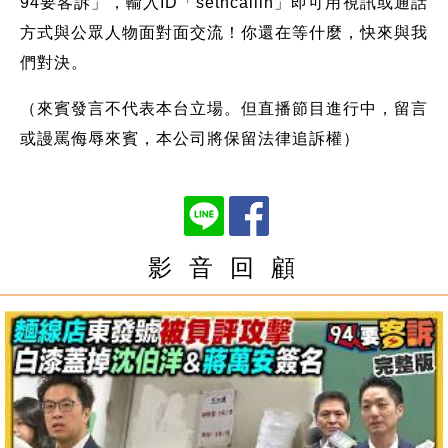
94要客訴」，輸入ID「setncallin」即可用視訊或通話
方式與公眾人物面對面交流！你還在等什麼，快來與我
們對決。
（來賓發言不代表本台立場。但直播節目進行中，留言
或謾罵侮辱來賓，本公司將保留法律追訴權）
影 音 回 顧