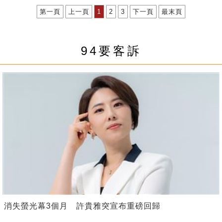
第一頁
上一頁
1
2
3
下一頁
最末頁
94要客訴
消失螢光幕3個月 許貴雅突宣布重磅回歸