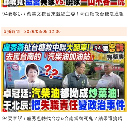
94要客訴 / 蔡英文接台東競總主委！藍白瞎攻台糖沒通報
直播時間：2026/08/05 12:30
94要客訴 / 盧秀燕轉找台糖&台南當替死鬼？結果還搞錯