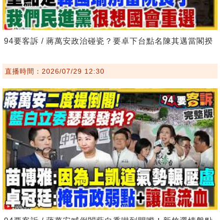
94要客訴 / 蔣萬安政治碰瓷？要卓下台點名陳其邁當閣揆
直播時間：2026/07/29 12:30