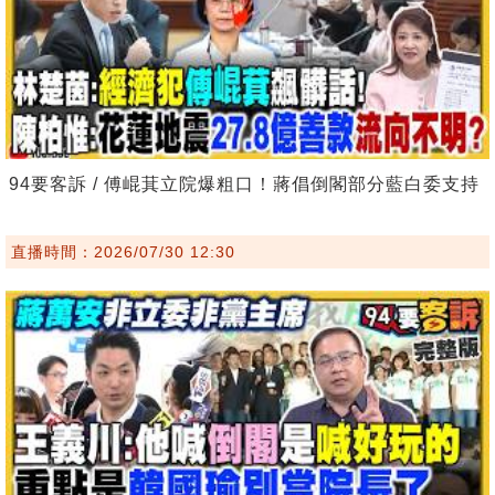
94要客訴 / 傅崐萁立院爆粗口！蔣倡倒閣部分藍白委支持
直播時間：2026/07/30 12:30